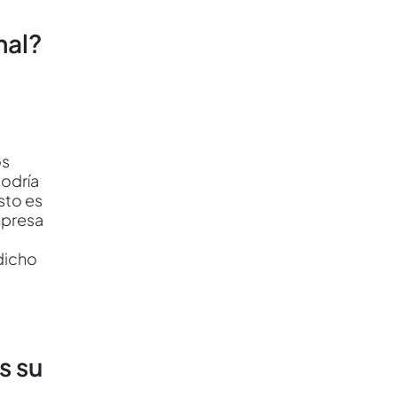
nal?
n
os
podría
sto es
mpresa
dicho
s su