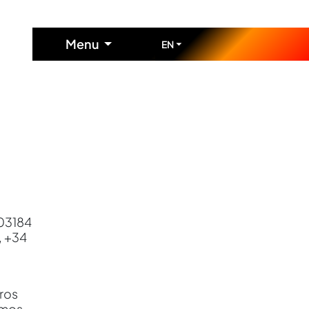
Menu
EN
 03184
, +34
ros
emos