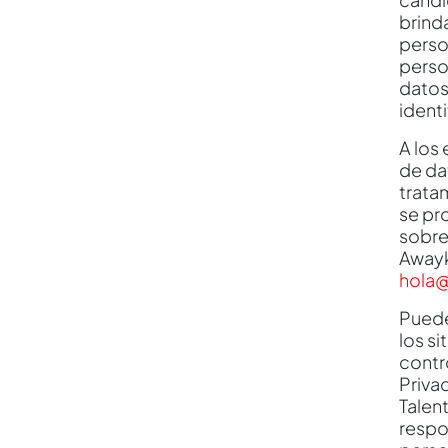
brind
person
perso
datos
identi
A los
de da
trata
se pr
sobre
Awayk
hola@
Puede
los s
contr
Priva
Talent
respo