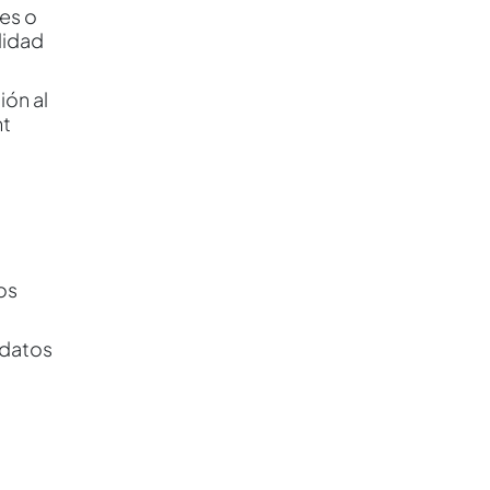
es o
lidad
ión al
nt
os
 datos