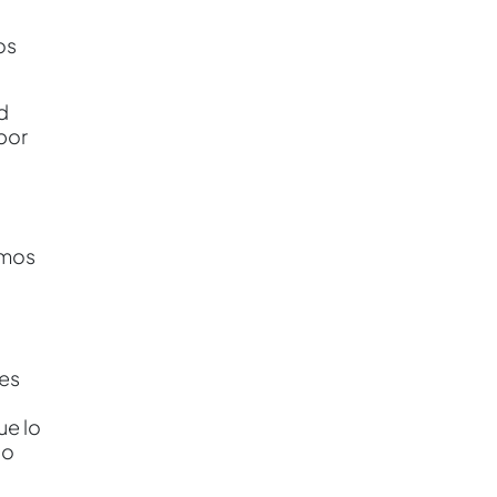
os
d
por
amos
des
ue lo
 o