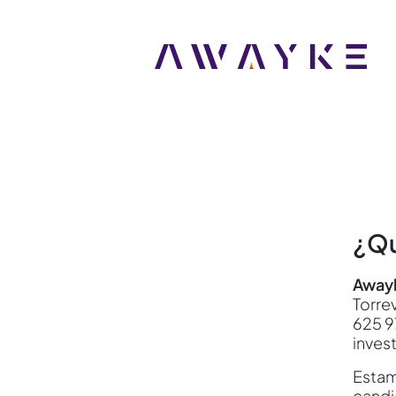
¿Qu
Awayk
Torrev
625 9
inves
Estam
candi