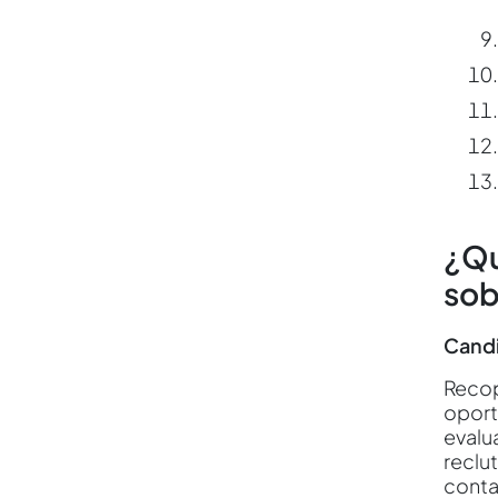
¿Qu
sob
Candi
Recop
oport
evalua
reclu
conta