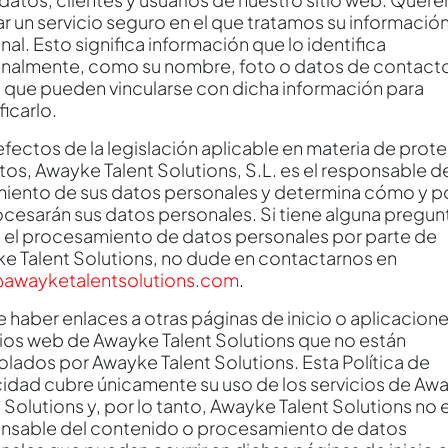
ar un servicio seguro en el que tratamos su informació
al. Esto significa información que lo identifica
nalmente, como su nombre, foto o datos de contacto
 que pueden vincularse con dicha información para
ficarlo.
 efectos de la legislación aplicable en materia de prot
tos, Awayke Talent Solutions, S.L. es el responsable d
miento de sus datos personales y determina cómo y p
ocesarán sus datos personales. Si tiene alguna pregun
 el procesamiento de datos personales por parte de
e Talent Solutions, no dude en contactarnos en
awayketalentsolutions.com
.
 haber enlaces a otras páginas de inicio o aplicacion
itios web de Awayke Talent Solutions que no están
olados por Awayke Talent Solutions. Esta Política de
cidad cubre únicamente su uso de los servicios de Aw
 Solutions y, por lo tanto, Awayke Talent Solutions no 
nsable del contenido o procesamiento de datos