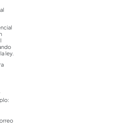
al
ncial
n
l
uando
a ley.
ra
r
plo:
correo