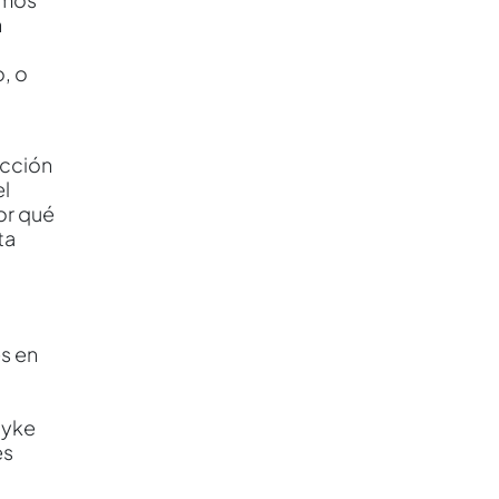
n
, o
ección
el
or qué
ta
es en
ayke
es