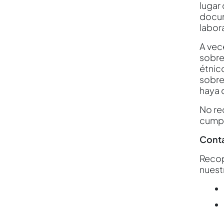
lugar 
docum
labora
A vec
sobre
étnic
sobre
haya 
No re
cumpl
Cont
Recop
nuest