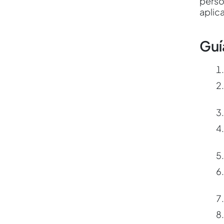
perso
aplic
Guí