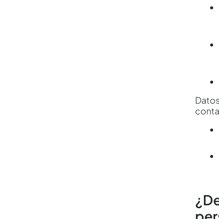
Datos
conta
¿De
per