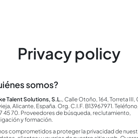
Privacy policy
iénes somos?
e Talent Solutions, S.L.
, Calle Otoño, 164, Torreta III,
ieja, Alicante, España. Org. C.I.F. B13967971. Teléfono
7 45 70. Proveedores de búsqueda, reclutamiento,
tigación y formación.
os comprometidos a proteger la privacidad de nuest
datos, clientes y usuarios de nuestro sitio web. Quer